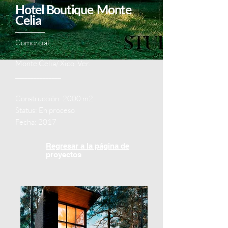
Hotel Boutique Monte
Celia
___________
Comercial
Monte Celia/ Xico, Ver.
_______________
Construcción
: 2000 m2
Status: En proceso
Fecha: 2017
Regresar a la página de
proyectos