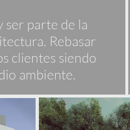
 ser parte de la
itectura. Rebasar
os clientes siendo
dio ambiente.