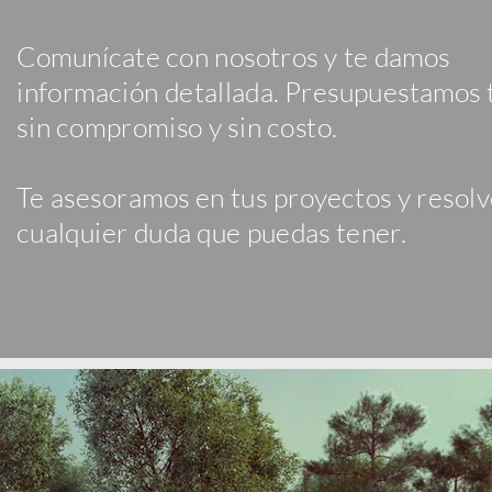
Comunícate con nosotros y te damos
información detallada. Presupuestamos 
sin compromiso y sin costo.
Te asesoramos en tus proyectos y resol
cualquier duda que puedas tener.