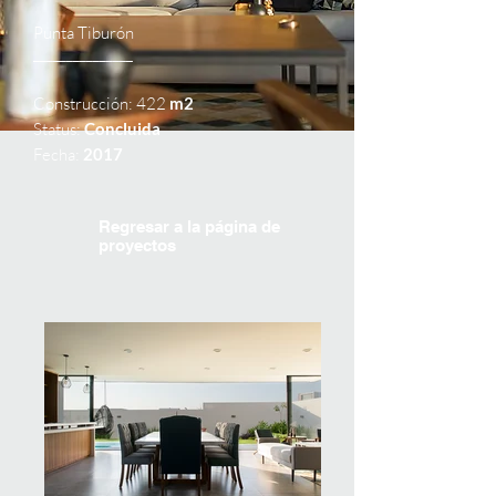
Punta Tiburón
_______________
Construcción
: 422
m2
Status:
Concluida
Fecha:
2017
Regresar a la página de
proyectos