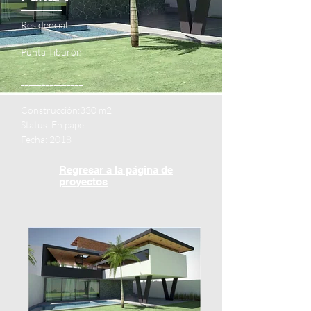
___________
Residencial
Punta Tiburón
_______________
Construcción
:330 m2
Status: En papel
Fecha: 2018
Regresar a la página de
proyectos