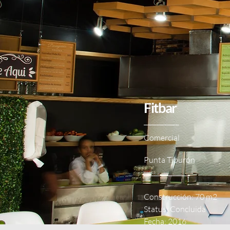
Fitbar
___________
Comercial
Punta Tiburón
_______________
Construcción
: 70 m2
Status: Concluida
Fecha: 2016